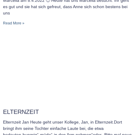
Marcella am 8.4.2022 🙂 Heute hat uns Marcella besucht. Ihr geht
es gut und sie hat sich gefreut, dass Anne sich schon bestens bei
uns
Read More »
ELTERNZEIT
Elternzeit Jan Heute geht unser Kollege, Jan, in Elternzeit.Dort
bringt ihm seine Tochter einfache Laute bei, die etwa
bedeuten„hungrig“„müde“„in den Arm nehmen“oder „Bitte mal neue